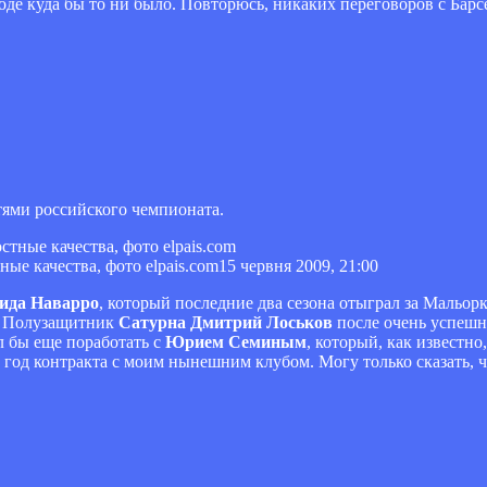
ходе куда бы то ни было. Повторюсь, никаких переговоров с Барсе
стями российского чемпионата.
е качества, фото elpais.com
15 червня 2009, 21:00
ида Наварро
, который последние два сезона отыграл за Мальор
.- Полузащитник
Сатурна Дмитрий Лоськов
после очень успешн
л бы еще поработать с
Юрием Семиным
, который, как известно
 год контракта с моим нынешним клубом. Могу только сказать, чт