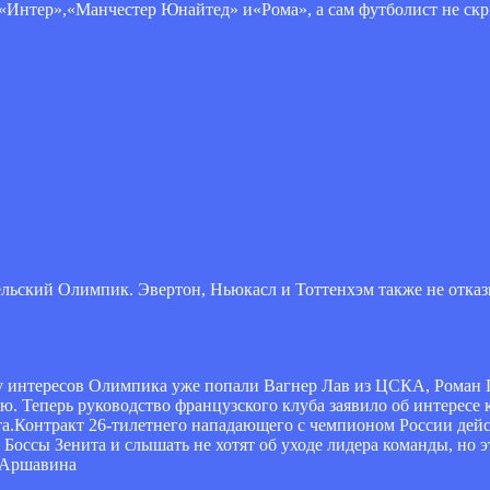
«Интер»,«Манчестер Юнайтед» и«Рома», а сам футболист не скры
льский Олимпик. Эвертон, Ньюкасл и Тоттенхэм также не отказ
у интересов Олимпика уже попали Вагнер Лав из ЦСКА, Роман 
. Теперь руководство французского клуба заявило об интересе
.Контракт 26-тилетнего нападающего с чемпионом России дейст
. Боссы Зенита и слышать не хотят об уходе лидера команды, но э
я Аршавина