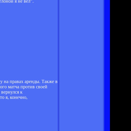
лоной я не вел".
ку на правах аренды. Также в
ого матча против своей
, вернулся к
о я, конечно,