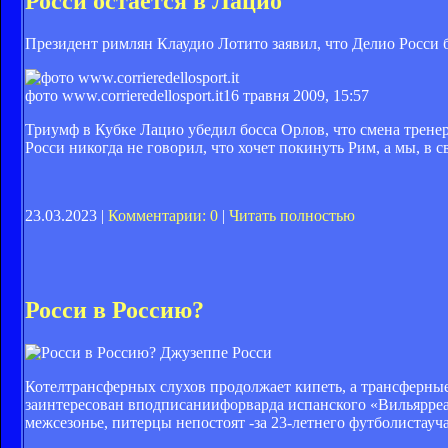
Росси остается в Лацио
Президент римлян Клаудио Лотито заявил, что Делио Росси б
фото www.corrieredellosport.it
16 травня 2009, 15:57
Триумф в Кубке Лацио убедил босса Орлов, что смена трене
Росси никогда не говорил, что хочет покинуть Рим, а мы, в 
23.03.2023 |
Комментарии: 0
|
Читать полностью
Росси в Россию?
Джузеппе Росси
Котелтрансферных слухов продолжает кипеть, а трансферные 
заинтересован вподписаниифорварда испанского «Вильярреа
межсезонье, питерцы непостоят -за 23-летнего футболистау