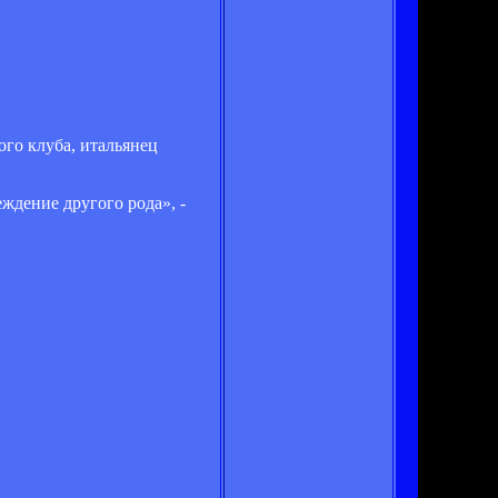
го клуба, итальянец
ждение другого рода», -