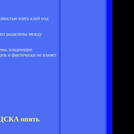
лностью взять клуб под
ции разделены между
мены, владеющие
оров и фактически не влияет
, ЦСКА опять