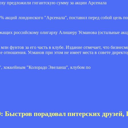
 акций лондонского "Арсенала", поставил перед собой цель по
ежащих российскому олигарху Алишеру Усманова (остальные ак
млн фунтов за его часть в клубе. Издание отмечает, что бизнес
ие отношения. Усманов при этом не имеет места в совете директ
", хоккейным "Колорадо Эвеланш", клубом по
1:0: Быстров порадовал питерских друзей