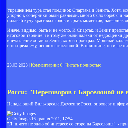
Украшением тура стал поединок Спартака и Зенита. Хотя, есл
упорной, соперники были равными, много было борьбы и нас
подавай кучу красивых голов и ярких моментов, наверное, 
Иначе, видимо, быть и не могло. И Спартак, и Зенит предст
итоговой таблице и к тому же были далеки от недооценки др
впечатление оставил Зенит, хотя и проиграл. Мощный колле
и по-прежнему, неплохо атакующий. В принципе, по игре п
23.03.2023 |
Комментарии: 0
|
Читать полностью
Росси: "Переговоров с Барселоной не 
Нападающий Вильярреала Джузеппе Росси опроверг информац
Getty Images
16 травня 2011, 17:54
"Я ничего не знаю об интересе со стороны Барселоны", - пр