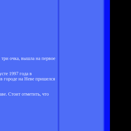
 три очка, вышла на первое
сте 1997 года в
 в городе на Неве пришелся
ве. Стоит отметить, что