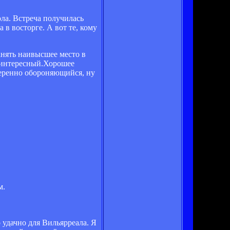
ола. Встреча получилась
в восторге. А вот те, кому
анять наивысшее место в
м интересный.Хорошее
веренно обороняющийся, ну
м.
 удачно для Вильярреала. Я