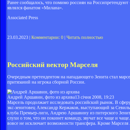
Ранее сообщалось, что помимо россиян на Россипретендуют 
являлся фанатом «Милана».
Associated Press
23.03.2023 |
Комментарии: 0
|
Читать полностью
Российский вектор Марселя
Очередным претендентом на нападающего Зенита стал марсе
притязаний на игрока сборной России.
Андрей Аршавин, фото из архива
13 січня 2008, 19:23
Марсель продолжает исследовать российский рынок. В сфер
экс-зенитовец Александр Кержаков, выступающий за Севилью
клуба Премьер-лиги, Андрею Аршавину из питерского Зенита
слухи о том, что он покинет команду, звучат все чаще и чаще
вовсе не исключает возможности трансфера. Кроме Марсел