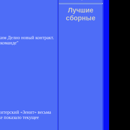
Лучшие
сборные
жим Делио новый контракт.
 команде"
питерский «Зенит» весьма
е показало текущее