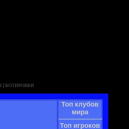
|
Ы
КОТИРОВКИ
Топ клубов
мира
Топ игроков