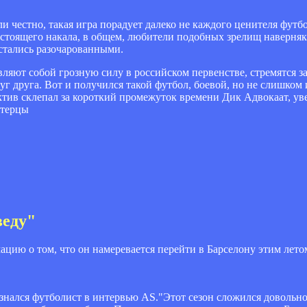
и честно, такая игра порадует далеко не каждого ценителя футб
тоящего накала, в общем, любители подобных зрелищ наверняка 
остались разочарованными.
авляют собой грозную силу в российском первенстве, стремятся з
уг друга. Вот и получился такой футбол, боевой, но не слишко
ктив склепал за короткий промежуток времени Дик Адвокаат, у
итерцы
веду"
ию о том, что он намеревается перейти в Барселону этим лето
изнался футболист в интервью AS."Этот сезон сложился довольно