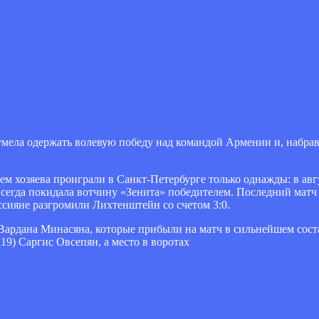
мела одержать волевую победу над командой Армении и, набрав
м хозяева проиграли в Санкт-Петербурге только однажды: в авгу
 всегда покидала вотчину «Зенита» победителем. Последний матч
ссияне разгромили Лихтенштейн со счетом 3:0.
Вардана Минасяна, которые прибыли на матч в сильнейшем соста
119) Саргис Овсепян, а место в воротах