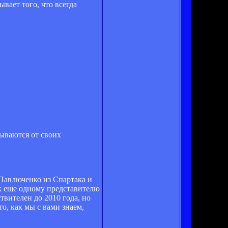
вает того, что всегда
ываются от своих
Павлюченко из Спартака и
 к еще одному представителю
вителен до 2010 года, но
то, как мы с вами знаем,